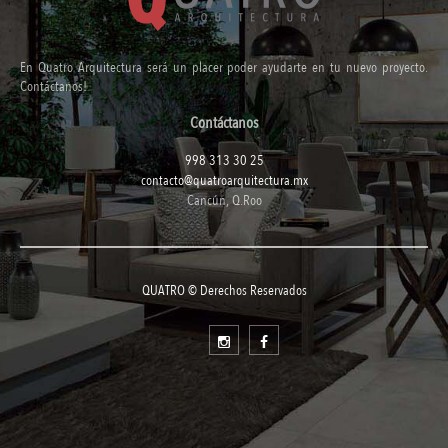
En Quatro Arquitectura será un placer poder ayudarte en tu nuevo proyecto.
Contáctanos!
Contáctanos
998 313 30 25
contacto@quatroarquitectura.mx
Cancún, Q.Roo
QUATRO © Derechos Reservados