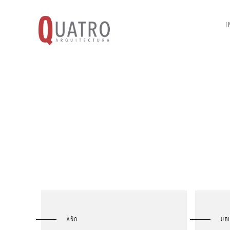
I
AÑO
UB