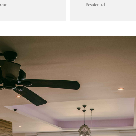
ncún
Residencial