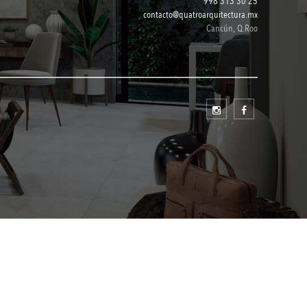
998 313 30 25
contacto@quatroarquitectura.mx
Cancún, Q.Roo