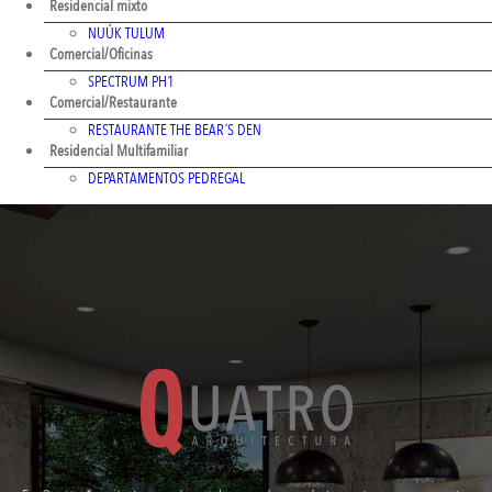
Residencial mixto
NUÚK TULUM
Comercial/Oficinas
SPECTRUM PH1
Comercial/Restaurante
RESTAURANTE THE BEAR´S DEN
Residencial Multifamiliar
DEPARTAMENTOS PEDREGAL