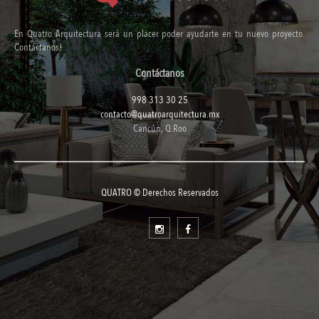
En Quatro Arquitectura será un placer poder ayudarte en tu nuevo proyecto.
Contáctanos!
Contáctanos
998 313 30 25
contacto@quatroarquitectura.mx
Cancún, Q.Roo
QUATRO © Derechos Reservados